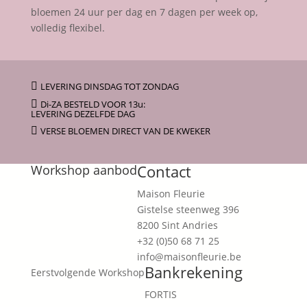
bloemen 24 uur per dag en 7 dagen per week op,
volledig flexibel.

LEVERING DINSDAG TOT ZONDAG

Di-ZA BESTELD VOOR 13u:
LEVERING DEZELFDE DAG

VERSE BLOEMEN DIRECT VAN DE KWEKER
Contact
Workshop aanbod
Maison Fleurie
Gistelse steenweg 396
8200 Sint Andries
+32 (0)50 68 71 25
info@maisonfleurie.be
Bankrekening
Eerstvolgende Workshop
FORTIS