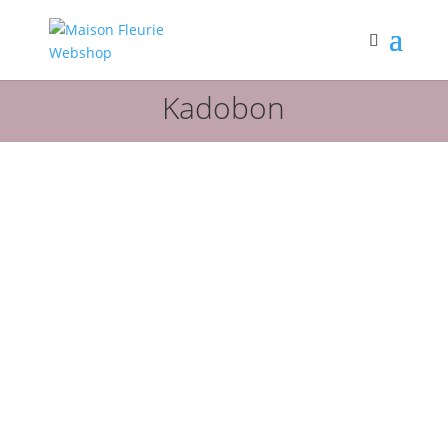
Kadobon
Webshop
Enig resultaat
Kadobon
0,00
€