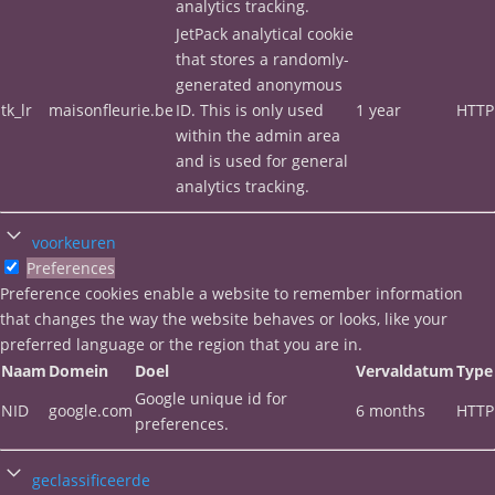
analytics tracking.
JetPack analytical cookie
that stores a randomly-
generated anonymous
tk_lr
maisonfleurie.be
ID. This is only used
1 year
HTTP
within the admin area
and is used for general
analytics tracking.
voorkeuren
Preferences
Preference cookies enable a website to remember information
that changes the way the website behaves or looks, like your
preferred language or the region that you are in.
Naam
Domein
Doel
Vervaldatum
Type
Google unique id for
NID
google.com
6 months
HTTP
preferences.
geclassificeerde