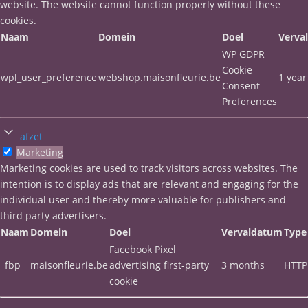
website. The website cannot function properly without these
cookies.
Naam
Domein
Doel
Verva
WP GDPR
Cookie
wpl_user_preference
webshop.maisonfleurie.be
1 year
Consent
Preferences
afzet
Marketing
Marketing cookies are used to track visitors across websites. The
intention is to display ads that are relevant and engaging for the
individual user and thereby more valuable for publishers and
third party advertisers.
Naam
Domein
Doel
Vervaldatum
Type
Facebook Pixel
_fbp
maisonfleurie.be
advertising first-party
3 months
HTTP
cookie