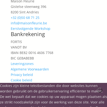
Maison Fleurie
Gistelse steenweg 396
8200 Sint Andries
+32 (0)50 68 71 25
info@maisonfleurie.be
Eerstvolgende Workshop
Bankrekening
FORTIS
VANDT BV
IBAN BE82 0016 4606 7768
BIC GEBABEBB
Leveringzones
Algemene Voorwaarden
Privacy beleid
Cookie beleid
Cookies zijn kleine tekstbestanden die door websites kunnen
worden gebruikt om de gebruikerservaring efficiënter te maken.
De wet bepaalt dat we cookies op uw apparaat mogen plaatsen als
ze strikt noodzakelijk zijn voor de werking van deze site. Voor alle