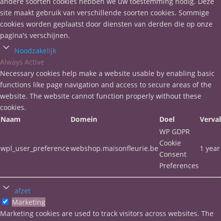
andere soorten cookies hebben we uw toestemming nodig. Deze
site maakt gebruik van verschillende soorten cookies. Sommige
cookies worden geplaatst door diensten van derden die op onze
pagina's verschijnen.
Noodzakelijk
Always Active
Necessary cookies help make a website usable by enabling basic
functions like page navigation and access to secure areas of the
website. The website cannot function properly without these
cookies.
Naam
Domein
Doel
Verva
WP GDPR
Cookie
wpl_user_preference
webshop.maisonfleurie.be
1 year
Consent
Preferences
afzet
Marketing
Marketing cookies are used to track visitors across websites. The