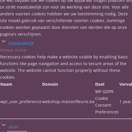
De wet bepaalt dat we cookies op uw apparaat mogen plaatsen als
ze strikt noodzakelijk zijn voor de werking van deze site. Voor alle
andere soorten cookies hebben we uw toestemming nodig. Deze
site maakt gebruik van verschillende soorten cookies. Sommige
cookies worden geplaatst door diensten van derden die op onze
pagina's verschijnen.
Noodzakelijk
Always Active
Necessary cookies help make a website usable by enabling basic
functions like page navigation and access to secure areas of the
website. The website cannot function properly without these
cookies.
Naam
Domein
Doel
Verva
WP GDPR
Cookie
wpl_user_preference
webshop.maisonfleurie.be
1 year
Consent
Preferences
afzet