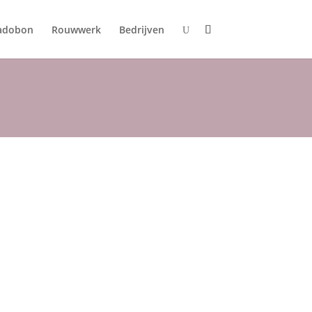
adobon
Rouwwerk
Bedrijven
U
lentijn boeketten
ijn
tegorieën:
Boeketten in doos
,