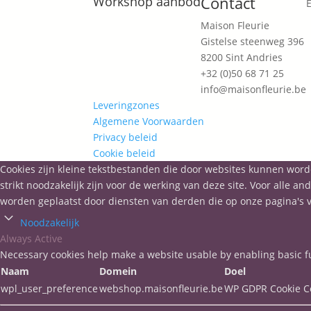
Contact
Workshop aanbod
Maison Fleurie
Gistelse steenweg 396
8200 Sint Andries
+32 (0)50 68 71 25
info@maisonfleurie.be
Leveringzones
Algemene Voorwaarden
Privacy beleid
Cookie beleid
Cookies zijn kleine tekstbestanden die door websites kunnen word
strikt noodzakelijk zijn voor de werking van deze site. Voor alle
worden geplaatst door diensten van derden die op onze pagina's v
Noodzakelijk
Always Active
Necessary cookies help make a website usable by enabling basic fu
Naam
Domein
Doel
wpl_user_preference
webshop.maisonfleurie.be
WP GDPR Cookie C