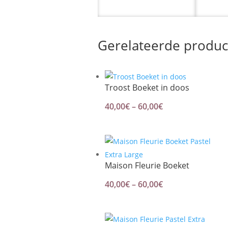
Gerelateerde produc
Troost Boeket in doos
Price
40,00
€
–
60,00
€
range:
40,00€
through
60,00€
Maison Fleurie Boeket
Price
40,00
€
–
60,00
€
range:
40,00€
through