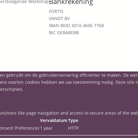
Bankrekening
Eerstvolgende Workshop
FORTIS
VANDT BV
IBAN BE82 0016 4606 7768
BIC GEBABEBB
en gebruikt om de gebruikerservaring efficiënter te maken. De we
 andere soorten cookies hebben we uw toestemming nodig. Deze site
erschijnen.
nctions like page navigation and access to secure areas of the web
Vervaldatum
Type
onsent Preferences
1 year
HTTP