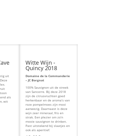
Cave
Witte Wijn -
Quincy 2018
tig uit
Domaine de la Commanderie
 Deze
– JC Borgnat
lex.
100% Sauvignon uit de streek
ruit
van Sancerre. Bij deze 2018
 toon
zijn de citrusvruchten goed
kend als
herkenbaar en de aroma’s van
en, wit
roze pompelmoes zijn mooi
aanwezig. Daarnaast is deze
wijn zeer mineraal, fris en
strak. Een plezier om zo’n
mooie sauvignon te drinken.
Past uitstekend bij slaatjes en
ook als aperitief.