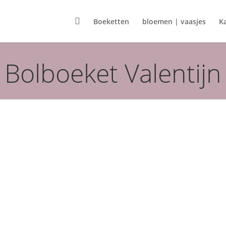

Boeketten
bloemen | vaasjes
K
Bolboeket Valentijn
Webshop
Valentijntje
Va
Bolboeket Valent
 van de boeketten zijn indicatief en
an het seizoen!
Artikelnummer:
N/B
Ca
Valentijn boeketten