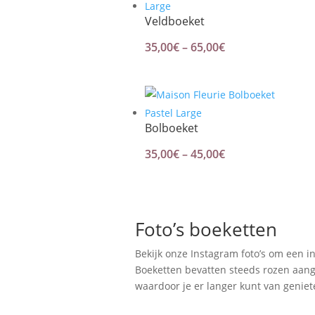
60,00€
Veldboeket
Price
35,00
€
–
65,00
€
range:
35,00€
through
65,00€
Bolboeket
Price
35,00
€
–
45,00
€
range:
35,00€
through
Foto’s boeketten
45,00€
Bekijk onze Instagram foto’s om een i
Boeketten bevatten steeds rozen aang
waardoor je er langer kunt van geniet