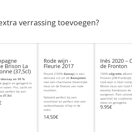
 extra verrassing toevoegen?
mpagne
Rode wijn -
Inès 2020 – 
e Brison La
Fleurie 2017
de Fronton
nne (37,5cl)
Fleurie (100%
Gamay
) is een
100%
négrette
afkoms
delicate cru uit de
Beaujolais
Fronton (ZW-Frankrijk)
rdonnay en 50 %
met een charmante bloemrijke
rosé-wijn is heel comp
ir
gegist en gelagerd in
neus en de finesse van rode
Mooie neus van rood f
n vaten. Fris, zacht en
vruchten.
waarbij frambozen de
ast perfect bij een
aangeven. Past uitste
es 37,5cl
Gekoeld perfect bij een
aperitief, bij cruditeit
visschotel en perfect met een
€
vlees en gevogelte.
varkenshaasje of kip in de
9.95€
oven.
14.50€