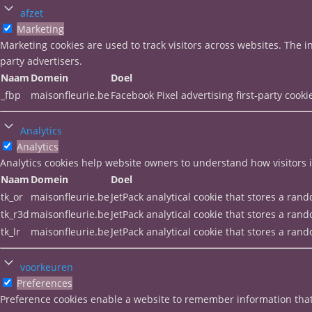
afzet
Marketing
Marketing cookies are used to track visitors across websites. The i
party advertisers.
Naam
Domein
Doel
_fbp
maisonfleurie.be
Facebook Pixel advertising first-party cooki
Analytics
Analytics
Analytics cookies help website owners to understand how visitors 
Naam
Domein
Doel
tk_or
maisonfleurie.be
JetPack analytical cookie that stores a ra
tk_r3d
maisonfleurie.be
JetPack analytical cookie that stores a ra
tk_lr
maisonfleurie.be
JetPack analytical cookie that stores a ra
voorkeuren
Preferences
Preference cookies enable a website to remember information that 