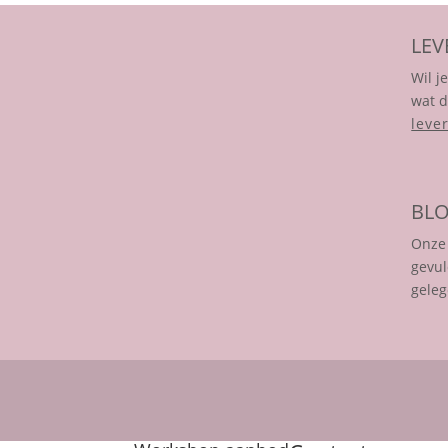
LEV
Wil j
wat d
leve
BL
Onze 
gevul
geleg
