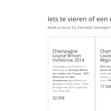
Iets te vieren of een
Maak je keuze bij ‘Extraatje toevoegen’
Champagne
Cha
Louise Brison
Louis
millésime 2014
Migno
Champagne
Louise Brison
is
50% cha
afkomstig uit
de Aube (50 km
pinot no
ten zuiden van Troyes
).
50%
oude eike
Pinot noir en 50%
soepel; p
chardonnay
gevinifieerd en
lunch.
Fl
gelagerd in eiken vaten. Enkel
17.50
de oogst van 2014 is gebruikt
voor deze wijn.
32.95€