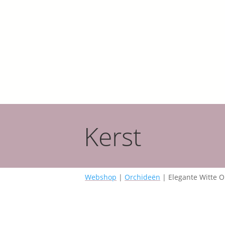
Kerst
Webshop
|
Orchideën
| Elegante Witte Or