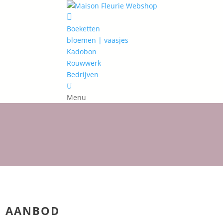

Boeketten
bloemen | vaasjes
Kadobon
Rouwwerk
Bedrijven
U
Menu
AANBOD