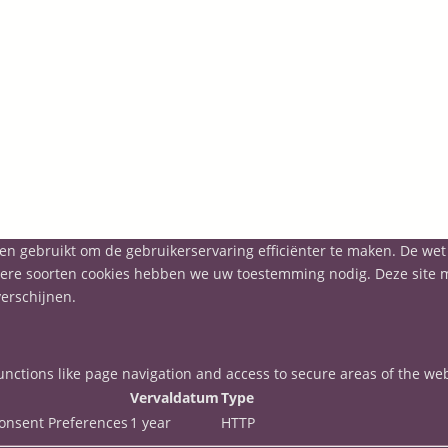
en gebruikt om de gebruikerservaring efficiënter te maken. De we
 andere soorten cookies hebben we uw toestemming nodig. Deze site
erschijnen.
nctions like page navigation and access to secure areas of the web
Vervaldatum
Type
onsent Preferences
1 year
HTTP