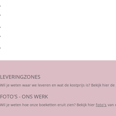
LEVERINGZONES
Wil je weten waar we leveren en wat de kostprijs is? Bekijk hier de
FOTO'S - ONS WERK
Wil je weten hoe onze boeketten eruit zien? Bekijk hier
foto's
van 