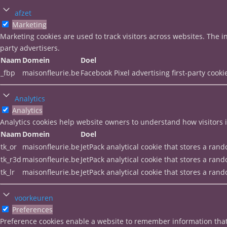
afzet
Marketing
Marketing cookies are used to track visitors across websites. The i
party advertisers.
Naam
Domein
Doel
_fbp
maisonfleurie.be
Facebook Pixel advertising first-party cooki
Analytics
Analytics
Analytics cookies help website owners to understand how visitors 
Naam
Domein
Doel
tk_or
maisonfleurie.be
JetPack analytical cookie that stores a ra
tk_r3d
maisonfleurie.be
JetPack analytical cookie that stores a ra
tk_lr
maisonfleurie.be
JetPack analytical cookie that stores a ra
voorkeuren
Preferences
Preference cookies enable a website to remember information that 