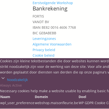
Eerstvolgende Workshop
Bankrekening
FORTIS
VANDT BV
IBAN BE82 0016 4606 7768
BIC GEBABEBB
Leveringzones
Algemene Voorwaarden
Privacy beleid
Cookie beleid
Cookies zijn kleine tekstbestanden die door websites kunnen word
strikt noodzakelijk zijn voor de werking van deze site. Voor alle
worden geplaatst door diensten van derden die op onze pagina's v
Noodzakelijk
Always Active
Necessary cookies help make a website usable by enabling basic fu
Naam
Domein
Doel
wpl_user_preference
webshop.maisonfleurie.be
WP GDPR Cookie C